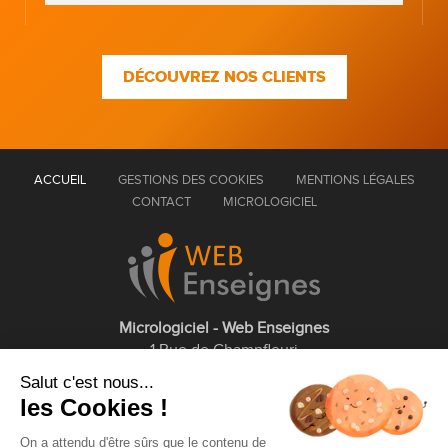
DÉCOUVREZ NOS CLIENTS
ACCUEIL
GESTIONS DES COOKIES
MENTIONS LÉGALES
CONTACT
MICROLOGICIEL
Micrologiciel - Web Enseignes
1 Rue de Champfleuri
77360 Vaires sur Marne
Salut c'est nous...
les Cookies !
01 75 43 63 60
On a attendu d'être sûrs que le contenu de