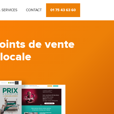
01 75 43 63 60
 SERVICES
CONTACT
oints de vente
 locale