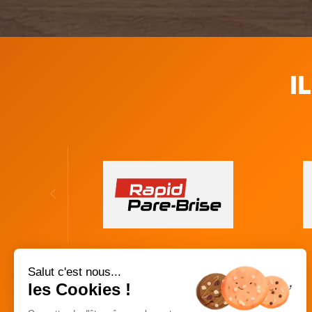
I
Salut c'est nous...
les Cookies !