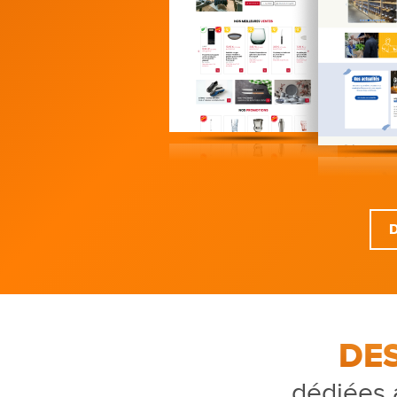
DE
dédiées 