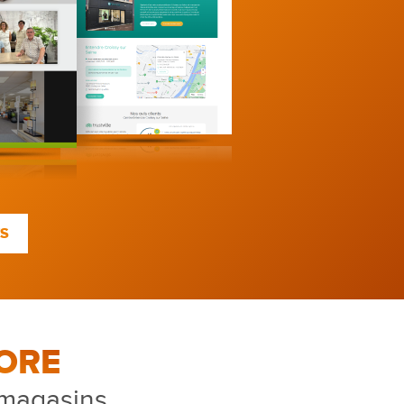
TS
ORE
 magasins