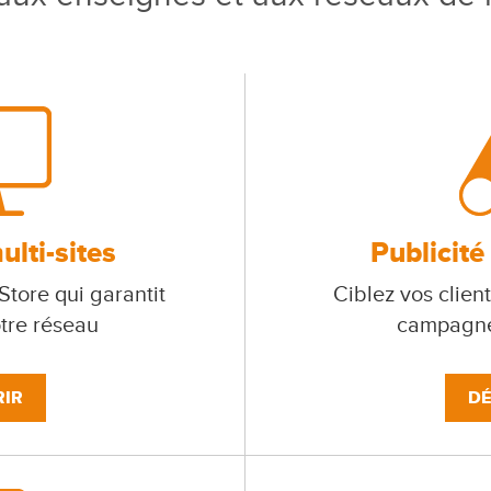
lti-sites
Publicité
tore qui garantit
Ciblez vos client
otre réseau
campagne
IR
DÉ