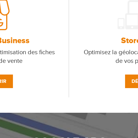
Business
Stor
timisation des fiches
Optimisez la géoloca
 de vente
de vos p
IR
DÉ