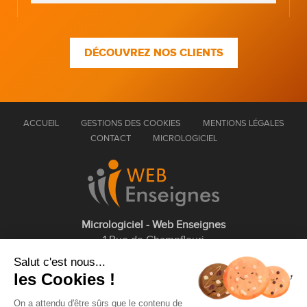
DÉCOUVREZ NOS CLIENTS
ACCUEIL
GESTIONS DES COOKIES
MENTIONS LÉGALES
CONTACT
MICROLOGICIEL
Micrologiciel - Web Enseignes
1 Rue de Champfleuri
77360 Vaires sur Marne
Salut c'est nous...
les Cookies !
01 75 43 63 60
On a attendu d'être sûrs que le contenu de