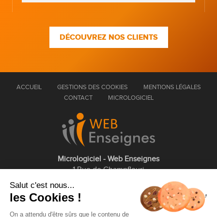
DÉCOUVREZ NOS CLIENTS
ACCUEIL
GESTIONS DES COOKIES
MENTIONS LÉGALES
CONTACT
MICROLOGICIEL
Micrologiciel - Web Enseignes
1 Rue de Champfleuri
77360 Vaires sur Marne
Salut c'est nous...
les Cookies !
01 75 43 63 60
On a attendu d'être sûrs que le contenu de