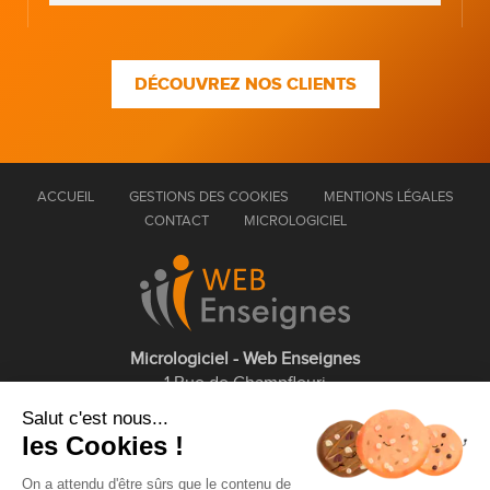
DÉCOUVREZ NOS CLIENTS
ACCUEIL
GESTIONS DES COOKIES
MENTIONS LÉGALES
CONTACT
MICROLOGICIEL
Micrologiciel - Web Enseignes
1 Rue de Champfleuri
77360 Vaires sur Marne
Salut c'est nous...
les Cookies !
01 75 43 63 60
On a attendu d'être sûrs que le contenu de