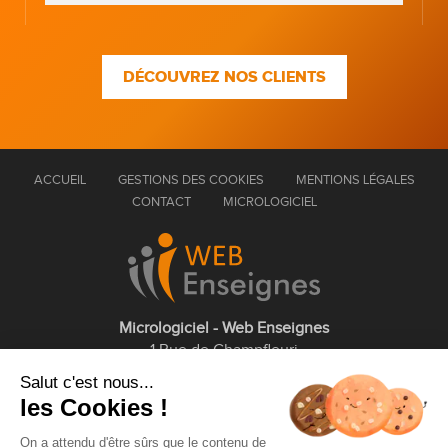
DÉCOUVREZ NOS CLIENTS
ACCUEIL
GESTIONS DES COOKIES
MENTIONS LÉGALES
CONTACT
MICROLOGICIEL
Micrologiciel - Web Enseignes
1 Rue de Champfleuri
77360 Vaires sur Marne
Salut c'est nous...
les Cookies !
01 75 43 63 60
On a attendu d'être sûrs que le contenu de