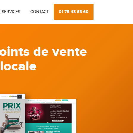
01 75 43 63 60
 SERVICES
CONTACT
oints de vente
 locale