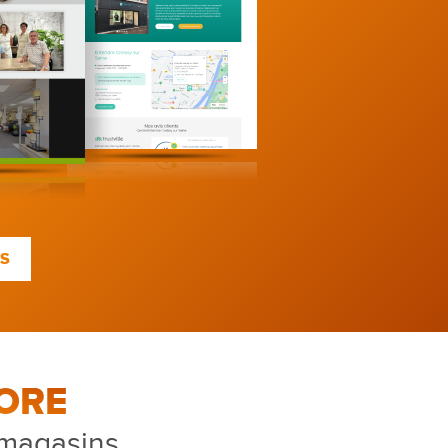
TS
ORE
 magasins