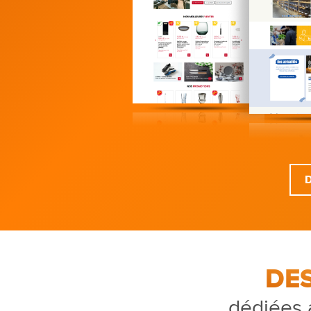
DE
dédiées 