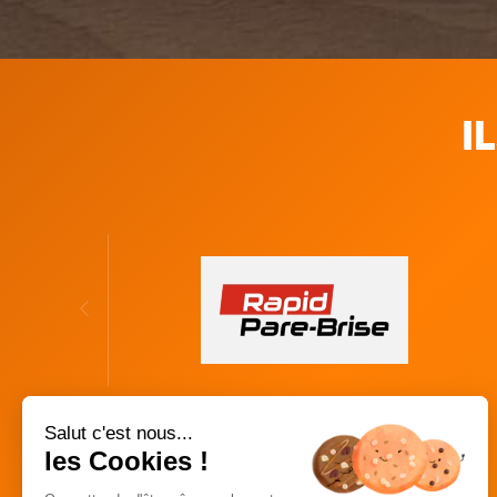
I
Salut c'est nous...
les Cookies !