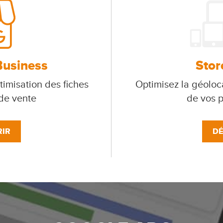
Business
Stor
timisation des fiches
Optimisez la géoloca
 de vente
de vos p
IR
DÉ