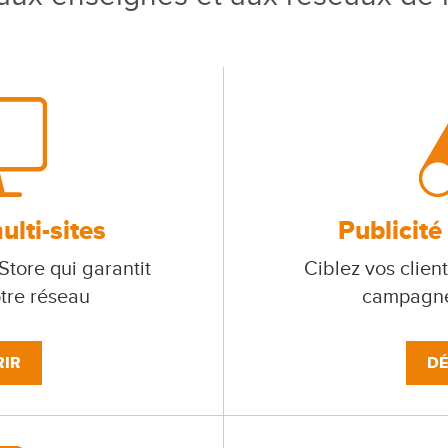
lti-sites
Publicité
tore qui garantit
Ciblez vos client
otre réseau
campagne
IR
DÉ