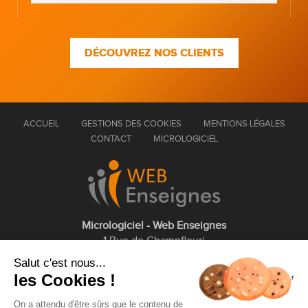
DÉCOUVREZ NOS CLIENTS
ACCUEIL
GESTIONS DES COOKIES
MENTIONS LÉGALES
CONTACT
MICROLOGICIEL
Micrologiciel - Web Enseignes
1 Rue de Champfleuri
77360 Vaires sur Marne
Salut c'est nous...
les Cookies !
01 75 43 63 60
On a attendu d'être sûrs que le contenu de