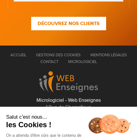
DÉCOUVREZ NOS CLIENTS
ACCUEIL
GESTIONS DES COOKIES
MENTIONS LÉGALES
CONTACT
MICROLOGICIEL
Micrologiciel - Web Enseignes
1 Rue de Champfleuri
77360 Vaires sur Marne
Salut c'est nous...
les Cookies !
01 75 43 63 60
On a attendu d'être sûrs que le contenu de