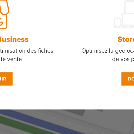
Business
Stor
timisation des fiches
Optimisez la géoloca
 de vente
de vos p
IR
DÉ