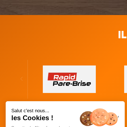
I
Salut c'est nous...
les Cookies !