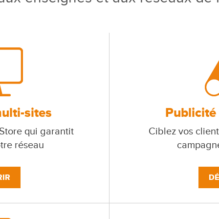
lti-sites
Publicité
tore qui garantit
Ciblez vos client
otre réseau
campagne
IR
DÉ