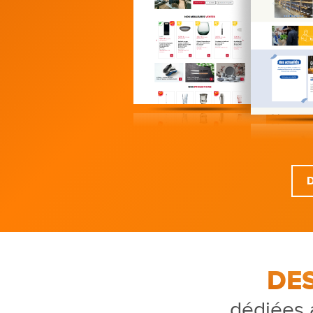
DE
dédiées 