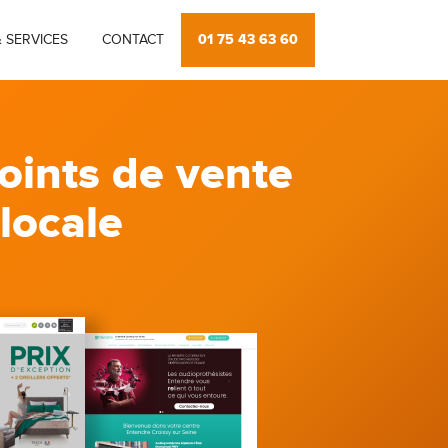
01 75 43 63 60
 SERVICES
CONTACT
oints de vente
 locale