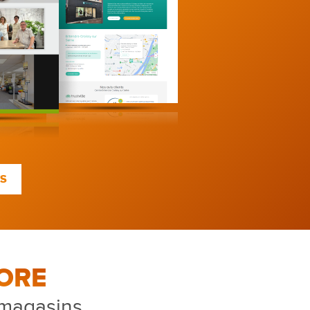
TS
ORE
 magasins