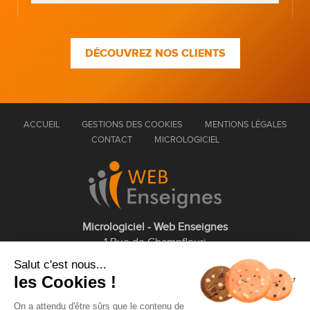
DÉCOUVREZ NOS CLIENTS
ACCUEIL
GESTIONS DES COOKIES
MENTIONS LÉGALES
CONTACT
MICROLOGICIEL
Micrologiciel - Web Enseignes
1 Rue de Champfleuri
77360 Vaires sur Marne
Salut c'est nous...
les Cookies !
01 75 43 63 60
On a attendu d'être sûrs que le contenu de