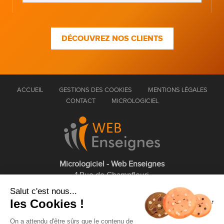
DÉCOUVREZ NOS CLIENTS
ACCUEIL
GESTIONS DES COOKIES
MENTIONS LÉGALES
CONTACT
MICROLOGICIEL
Micrologiciel - Web Enseignes
1 Rue de Champfleuri
77360 Vaires sur Marne
Salut c'est nous...
les Cookies !
01 75 43 63 60
On a attendu d'être sûrs que le contenu de