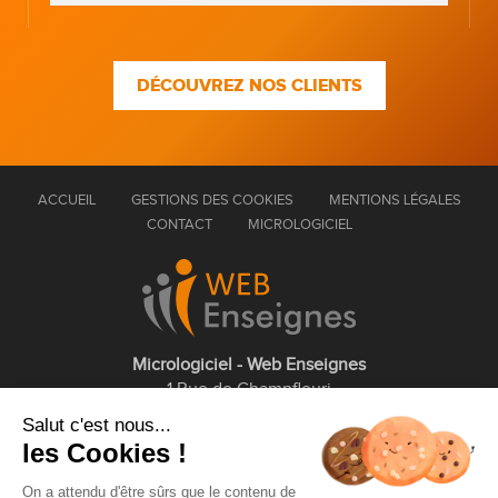
DÉCOUVREZ NOS CLIENTS
ACCUEIL
GESTIONS DES COOKIES
MENTIONS LÉGALES
CONTACT
MICROLOGICIEL
Micrologiciel - Web Enseignes
1 Rue de Champfleuri
77360 Vaires sur Marne
Salut c'est nous...
les Cookies !
01 75 43 63 60
On a attendu d'être sûrs que le contenu de