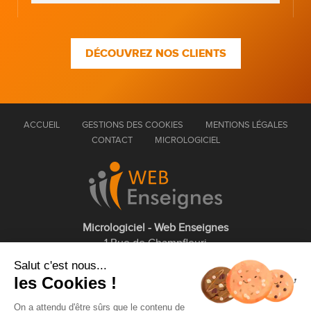
DÉCOUVREZ NOS CLIENTS
ACCUEIL
GESTIONS DES COOKIES
MENTIONS LÉGALES
CONTACT
MICROLOGICIEL
Micrologiciel - Web Enseignes
1 Rue de Champfleuri
77360 Vaires sur Marne
Salut c'est nous...
les Cookies !
01 75 43 63 60
On a attendu d'être sûrs que le contenu de