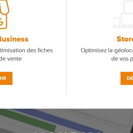
Business
Stor
timisation des fiches
Optimisez la géoloca
 de vente
de vos p
IR
DÉ