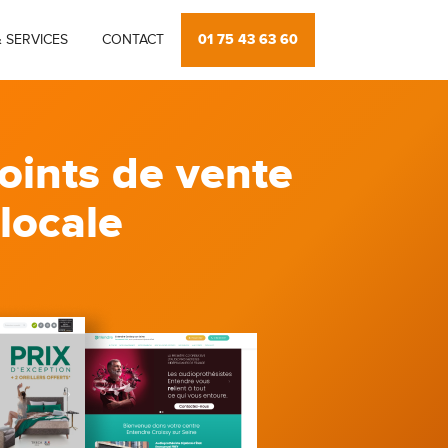
01 75 43 63 60
 SERVICES
CONTACT
oints de vente
 locale