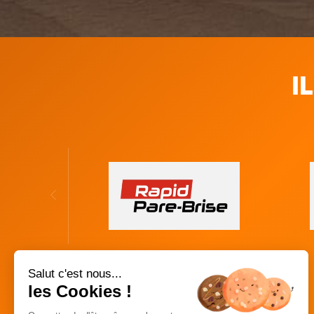
I
Salut c'est nous...
les Cookies !