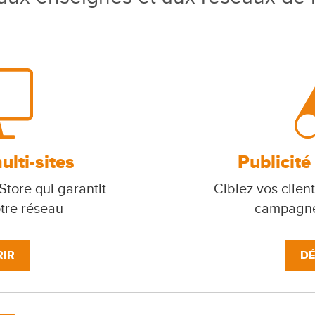
lti-sites
Publicité
tore qui garantit
Ciblez vos client
otre réseau
campagne
IR
DÉ