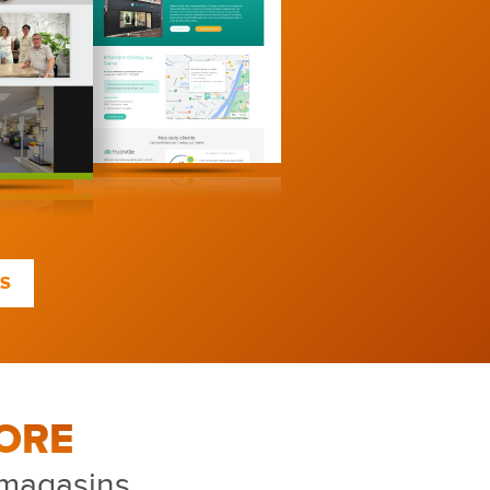
TS
ORE
 magasins