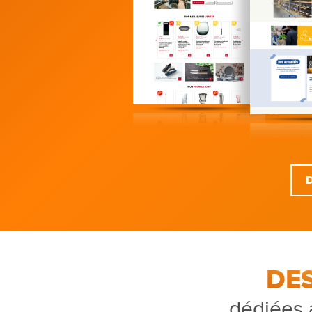
DE
dédiées 