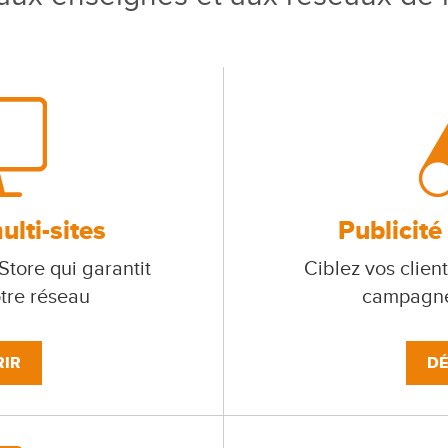
lti-sites
Publicité
tore qui garantit
Ciblez vos client
otre réseau
campagne
IR
DÉ