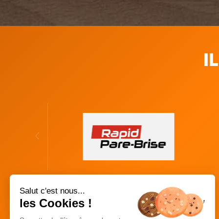
I
Salut c'est nous...
les Cookies !