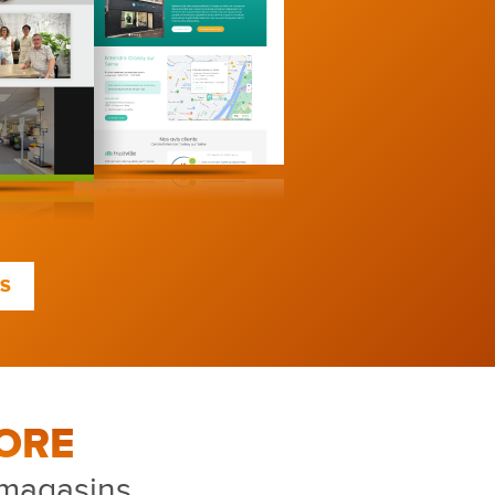
TS
ORE
 magasins