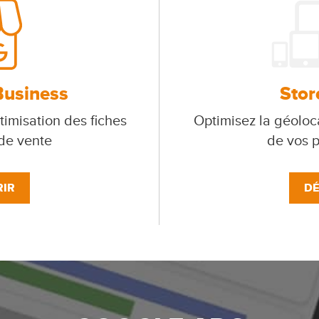
Business
Stor
timisation des fiches
Optimisez la géoloca
 de vente
de vos p
IR
DÉ