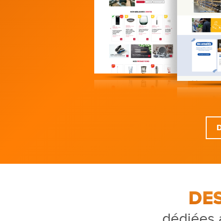
DE
dédiées 