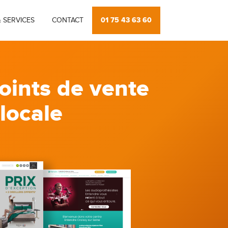
01 75 43 63 60
 SERVICES
CONTACT
oints de vente
 locale