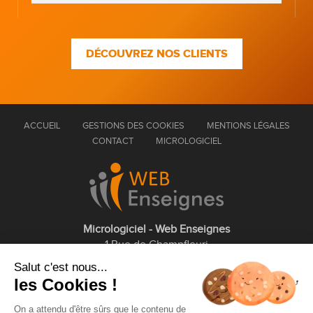
DÉCOUVREZ NOS CLIENTS
ACCUEIL
GESTIONS DES COOKIES
MENTIONS LÉGALES
CONTACT
MICROLOGICIEL
Micrologiciel - Web Enseignes
1 Rue de Champfleuri
77360 Vaires sur Marne
Salut c'est nous...
les Cookies !
01 75 43 63 60
On a attendu d'être sûrs que le contenu de