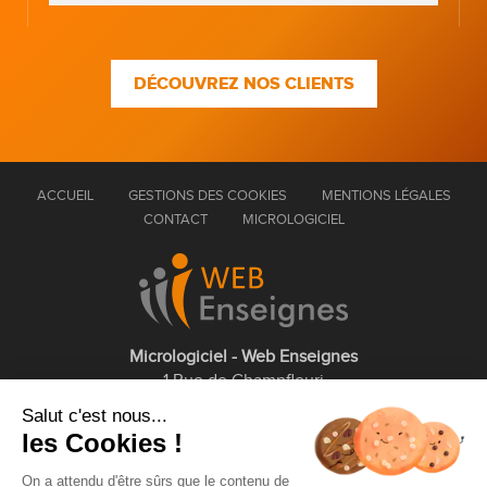
DÉCOUVREZ NOS CLIENTS
ACCUEIL
GESTIONS DES COOKIES
MENTIONS LÉGALES
CONTACT
MICROLOGICIEL
Micrologiciel - Web Enseignes
1 Rue de Champfleuri
77360 Vaires sur Marne
Salut c'est nous...
les Cookies !
01 75 43 63 60
On a attendu d'être sûrs que le contenu de