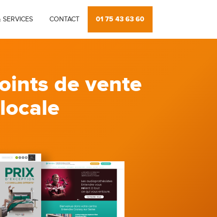
01 75 43 63 60
 SERVICES
CONTACT
oints de vente
 locale