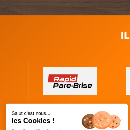
I
Salut c'est nous...
les Cookies !