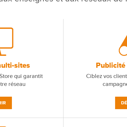
lti-sites
Publicité
tore qui garantit
Ciblez vos client
otre réseau
campagne
IR
DÉ