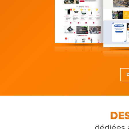
DE
dédiées 