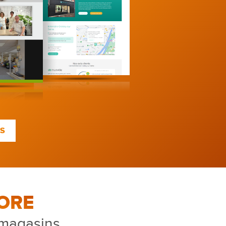
TS
ORE
 magasins