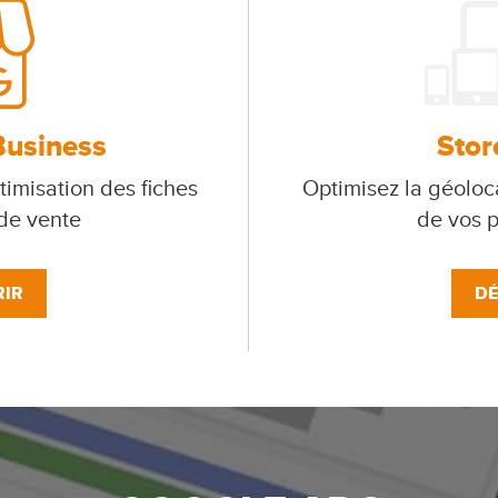
Business
Stor
timisation des fiches
Optimisez la géoloca
 de vente
de vos p
IR
DÉ