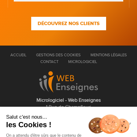
DÉCOUVREZ NOS CLIENTS
ACCUEIL
GESTIONS DES COOKIES
MENTIONS LÉGALES
CONTACT
MICROLOGICIEL
Micrologiciel - Web Enseignes
1 Rue de Champfleuri
77360 Vaires sur Marne
Salut c'est nous...
les Cookies !
01 75 43 63 60
On a attendu d'être sûrs que le contenu de