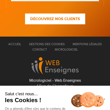
DÉCOUVREZ NOS CLIENTS
ACCUEIL
GESTIONS DES COOKIES
MENTIONS LÉGALES
CONTACT
MICROLOGICIEL
Micrologiciel - Web Enseignes
1 Rue de Champfleuri
77360 Vaires sur Marne
Salut c'est nous...
les Cookies !
01 75 43 63 60
On a attendu d'être sûrs que le contenu de