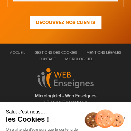
DÉCOUVREZ NOS CLIENTS
ACCUEIL
GESTIONS DES COOKIES
MENTIONS LÉGALES
CONTACT
MICROLOGICIEL
Micrologiciel - Web Enseignes
1 Rue de Champfleuri
77360 Vaires sur Marne
Salut c'est nous...
les Cookies !
01 75 43 63 60
On a attendu d'être sûrs que le contenu de