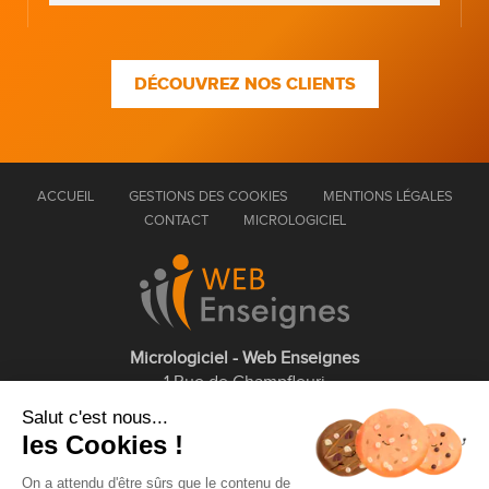
DÉCOUVREZ NOS CLIENTS
ACCUEIL
GESTIONS DES COOKIES
MENTIONS LÉGALES
CONTACT
MICROLOGICIEL
Micrologiciel - Web Enseignes
1 Rue de Champfleuri
77360 Vaires sur Marne
Salut c'est nous...
les Cookies !
01 75 43 63 60
On a attendu d'être sûrs que le contenu de