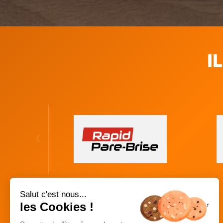
I
Salut c'est nous...
les Cookies !