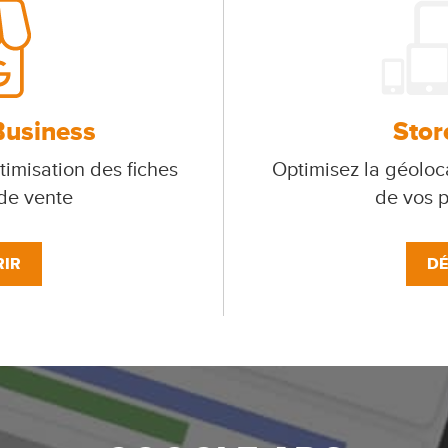
Business
Stor
timisation des fiches
Optimisez la géoloca
 de vente
de vos p
IR
DÉ