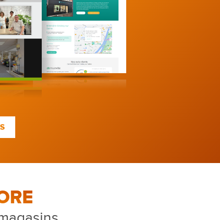
TS
ORE
 magasins