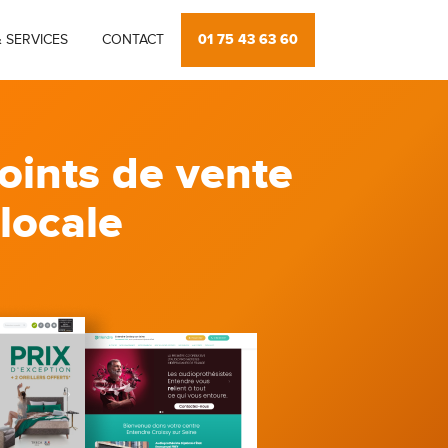
01 75 43 63 60
 SERVICES
CONTACT
oints de vente
 locale