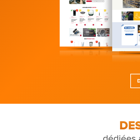
DE
dédiées 