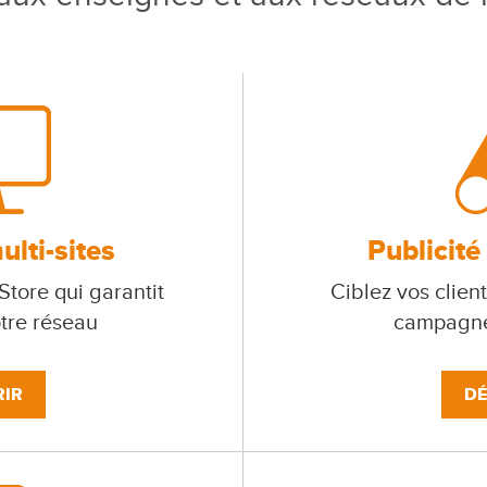
lti-sites
Publicité
tore qui garantit
Ciblez vos client
otre réseau
campagne
IR
DÉ