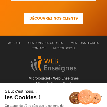
DÉCOUVREZ NOS CLIENTS
ACCUEIL
GESTIONS DES COOKIES
MENTIONS LÉGALES
CONTACT
MICROLOGICIEL
Micrologiciel - Web Enseignes
1 Rue de Champfleuri
77360 Vaires sur Marne
Salut c'est nous...
les Cookies !
01 75 43 63 60
On a attendu d'être sûrs que le contenu de