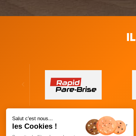
I
Salut c'est nous...
les Cookies !