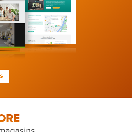
TS
ORE
 magasins