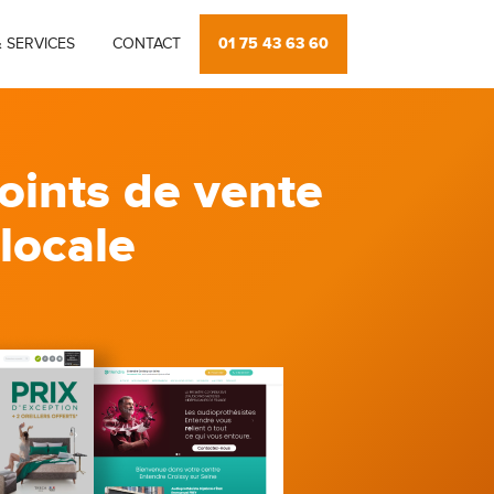
01 75 43 63 60
 SERVICES
CONTACT
oints de vente
 locale