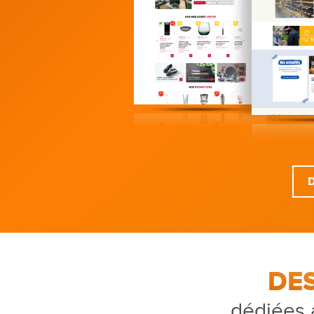
DE
dédiées 