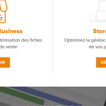
Business
Stor
timisation des fiches
Optimisez la géoloca
 de vente
de vos p
IR
DÉ