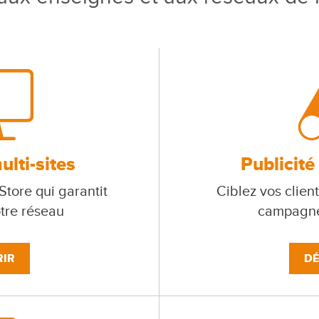
lti-sites
Publicité
tore qui garantit
Ciblez vos client
otre réseau
campagne
IR
DÉ