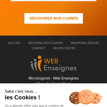
DÉCOUVREZ NOS CLIENTS
ACCUEIL
GESTIONS DES COOKIES
MENTIONS LÉGALES
CONTACT
MICROLOGICIEL
Micrologiciel - Web Enseignes
1 Rue de Champfleuri
77360 Vaires sur Marne
Salut c'est nous...
les Cookies !
01 75 43 63 60
On a attendu d'être sûrs que le contenu de