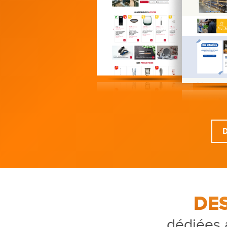
DE
dédiées 