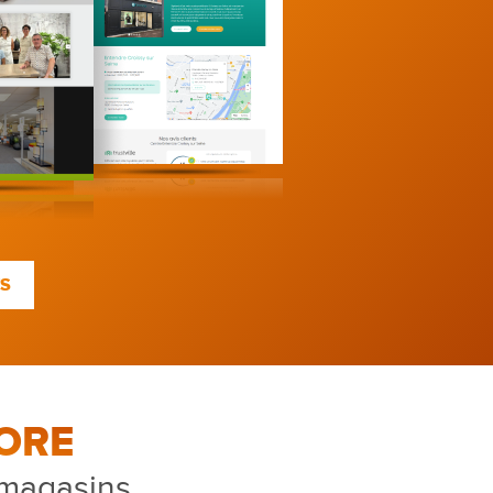
TS
ORE
 magasins