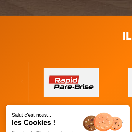
I
Salut c'est nous...
les Cookies !