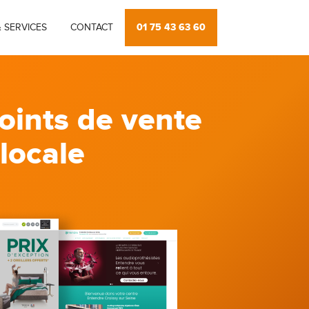
01 75 43 63 60
 SERVICES
CONTACT
oints de vente
 locale