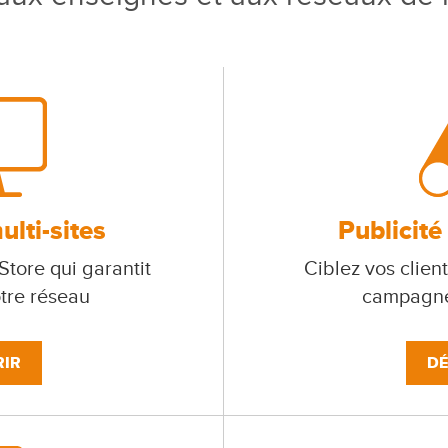
lti-sites
Publicité
tore qui garantit
Ciblez vos client
otre réseau
campagne
IR
DÉ