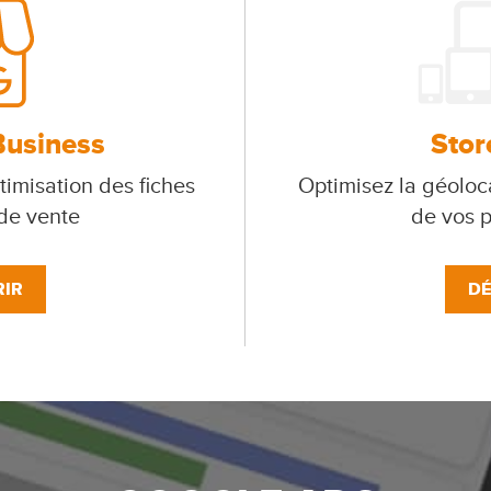
Business
Stor
timisation des fiches
Optimisez la géoloca
 de vente
de vos p
IR
DÉ