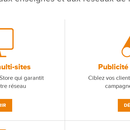
lti-sites
Publicité
tore qui garantit
Ciblez vos client
otre réseau
campagne
IR
DÉ