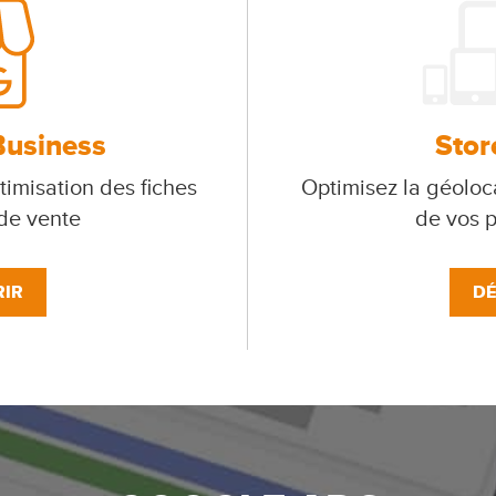
Business
Stor
timisation des fiches
Optimisez la géoloca
 de vente
de vos p
IR
DÉ