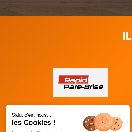
I
Salut c'est nous...
les Cookies !