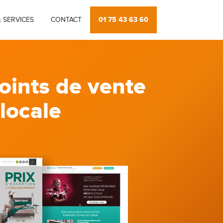
01 75 43 63 60
 SERVICES
CONTACT
oints de vente
 locale