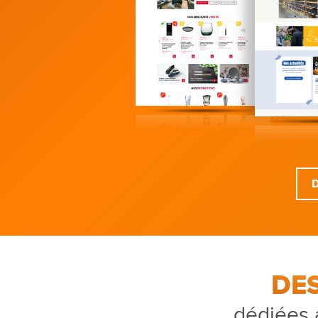
DE
dédiées 