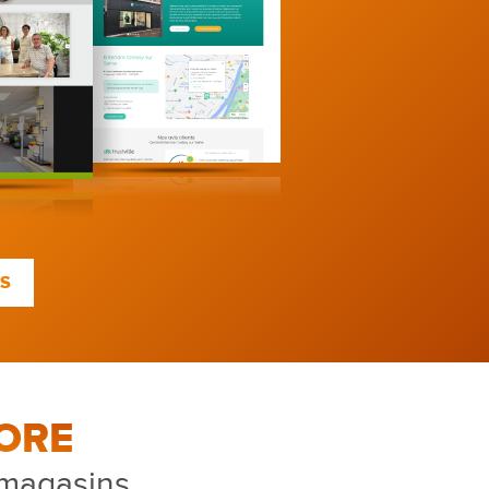
TS
ORE
 magasins