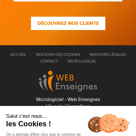
DÉCOUVREZ NOS CLIENTS
ACCUEIL
GESTIONS DES COOKIES
MENTIONS LÉGALES
CONTACT
MICROLOGICIEL
Micrologiciel - Web Enseignes
1 Rue de Champfleuri
77360 Vaires sur Marne
Salut c'est nous...
les Cookies !
01 75 43 63 60
On a attendu d'être sûrs que le contenu de