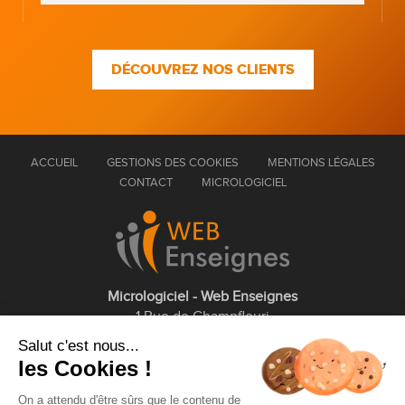
DÉCOUVREZ NOS CLIENTS
ACCUEIL
GESTIONS DES COOKIES
MENTIONS LÉGALES
CONTACT
MICROLOGICIEL
Micrologiciel - Web Enseignes
1 Rue de Champfleuri
77360 Vaires sur Marne
Salut c'est nous...
les Cookies !
01 75 43 63 60
On a attendu d'être sûrs que le contenu de