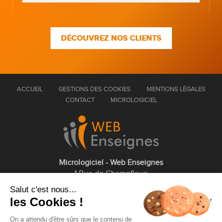
DÉCOUVREZ NOS CLIENTS
ACCUEIL
GESTIONS DES COOKIES
MENTIONS LÉGALES
CONTACT
MICROLOGICIEL
Micrologiciel - Web Enseignes
1 Rue de Champfleuri
77360 Vaires sur Marne
Salut c'est nous...
les Cookies !
01 75 43 63 60
On a attendu d'être sûrs que le contenu de