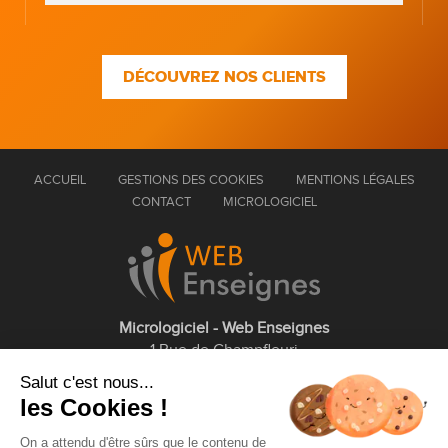
DÉCOUVREZ NOS CLIENTS
ACCUEIL
GESTIONS DES COOKIES
MENTIONS LÉGALES
CONTACT
MICROLOGICIEL
Micrologiciel - Web Enseignes
1 Rue de Champfleuri
77360 Vaires sur Marne
Salut c'est nous...
les Cookies !
01 75 43 63 60
On a attendu d'être sûrs que le contenu de