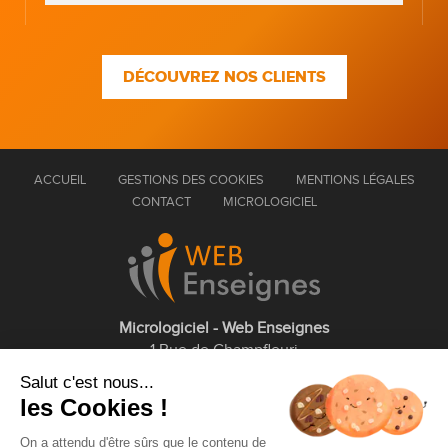
DÉCOUVREZ NOS CLIENTS
ACCUEIL
GESTIONS DES COOKIES
MENTIONS LÉGALES
CONTACT
MICROLOGICIEL
Micrologiciel - Web Enseignes
1 Rue de Champfleuri
77360 Vaires sur Marne
Salut c'est nous...
les Cookies !
01 75 43 63 60
On a attendu d'être sûrs que le contenu de