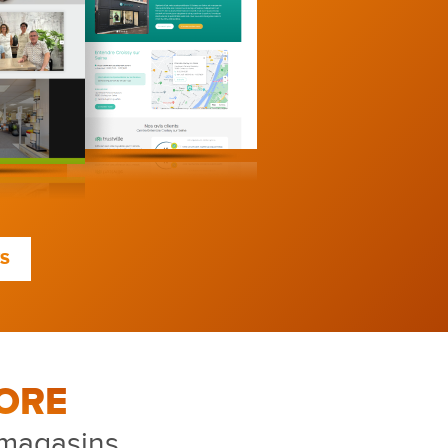
TS
ORE
 magasins