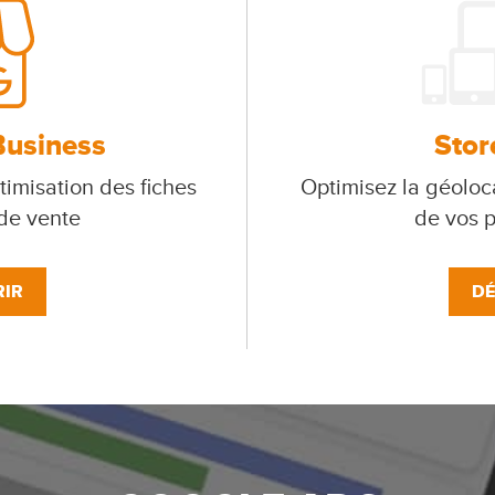
Business
Stor
timisation des fiches
Optimisez la géoloca
 de vente
de vos p
IR
DÉ