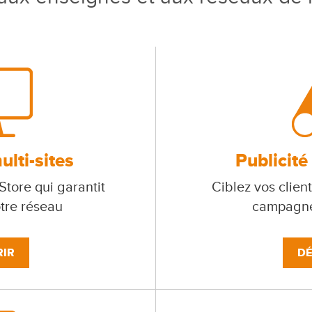
lti-sites
Publicité
tore qui garantit
Ciblez vos client
otre réseau
campagne
IR
DÉ