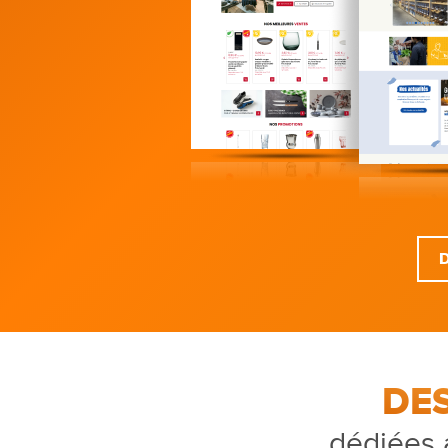
DE
dédiées 