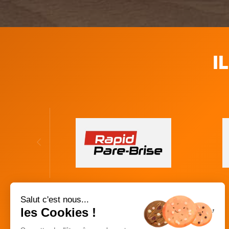
I
Salut c'est nous...
les Cookies !