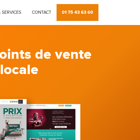
01 75 43 63 60
 SERVICES
CONTACT
oints de vente
 locale