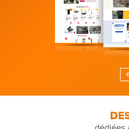
DE
dédiées 