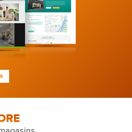
TS
ORE
 magasins