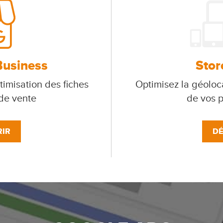
Business
Stor
timisation des fiches
Optimisez la géoloca
 de vente
de vos p
IR
DÉ