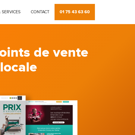
01 75 43 63 60
 SERVICES
CONTACT
oints de vente
 locale