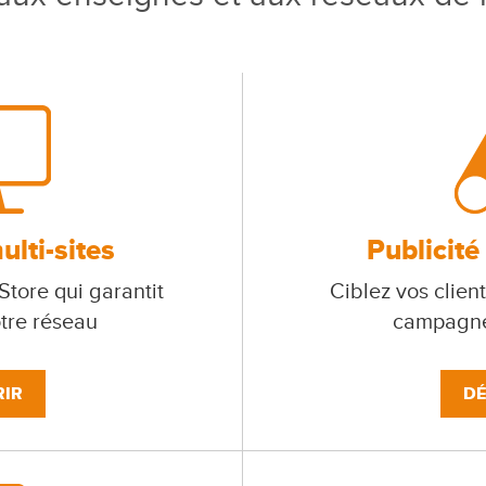
lti-sites
Publicité
tore qui garantit
Ciblez vos client
otre réseau
campagne
IR
DÉ