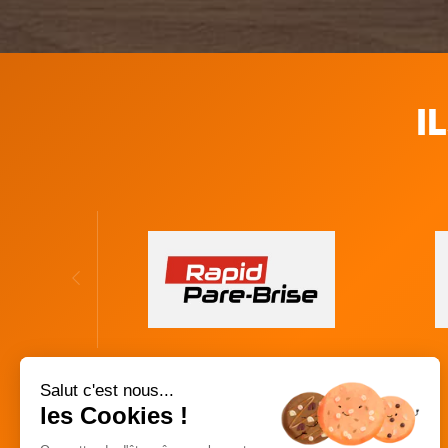
I
Salut c'est nous...
les Cookies !