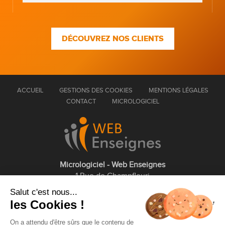
DÉCOUVREZ NOS CLIENTS
ACCUEIL
GESTIONS DES COOKIES
MENTIONS LÉGALES
CONTACT
MICROLOGICIEL
Micrologiciel - Web Enseignes
1 Rue de Champfleuri
77360 Vaires sur Marne
Salut c'est nous...
les Cookies !
01 75 43 63 60
On a attendu d'être sûrs que le contenu de