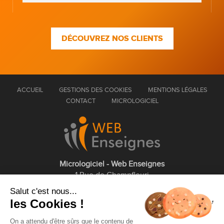
DÉCOUVREZ NOS CLIENTS
ACCUEIL
GESTIONS DES COOKIES
MENTIONS LÉGALES
CONTACT
MICROLOGICIEL
Micrologiciel - Web Enseignes
1 Rue de Champfleuri
77360 Vaires sur Marne
Salut c'est nous...
les Cookies !
01 75 43 63 60
On a attendu d'être sûrs que le contenu de