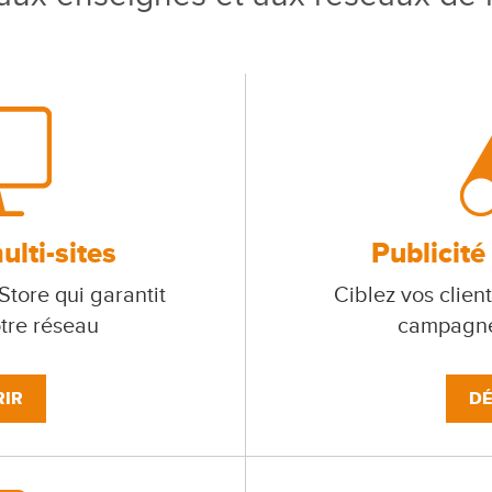
lti-sites
Publicité
tore qui garantit
Ciblez vos client
otre réseau
campagne
IR
DÉ