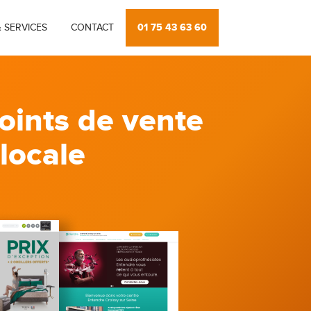
01 75 43 63 60
 SERVICES
CONTACT
oints de vente
 locale