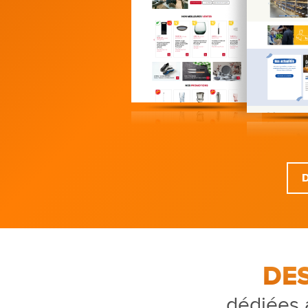
DE
dédiées 