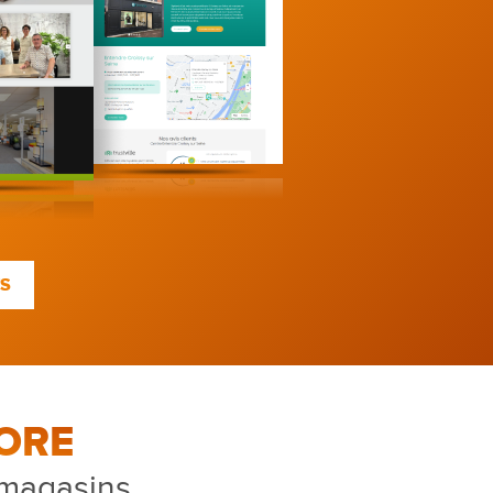
TS
ORE
 magasins