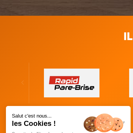
I
Salut c'est nous...
les Cookies !