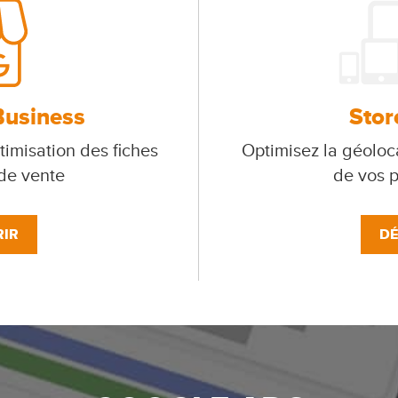
Business
Stor
timisation des fiches
Optimisez la géoloca
 de vente
de vos p
IR
DÉ