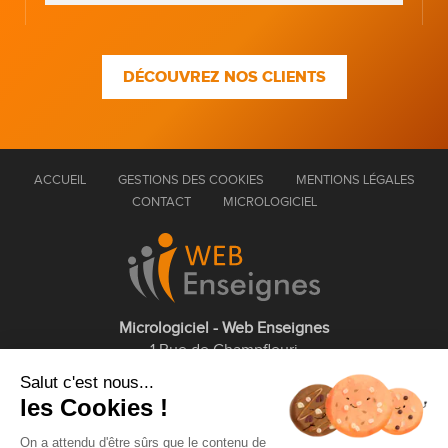
DÉCOUVREZ NOS CLIENTS
ACCUEIL
GESTIONS DES COOKIES
MENTIONS LÉGALES
CONTACT
MICROLOGICIEL
Micrologiciel - Web Enseignes
1 Rue de Champfleuri
77360 Vaires sur Marne
Salut c'est nous...
les Cookies !
01 75 43 63 60
On a attendu d'être sûrs que le contenu de