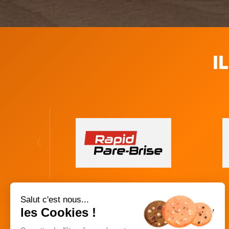
I
Salut c'est nous...
les Cookies !