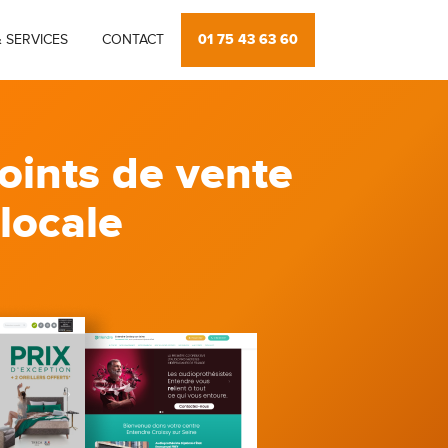
01 75 43 63 60
 SERVICES
CONTACT
oints de vente
 locale