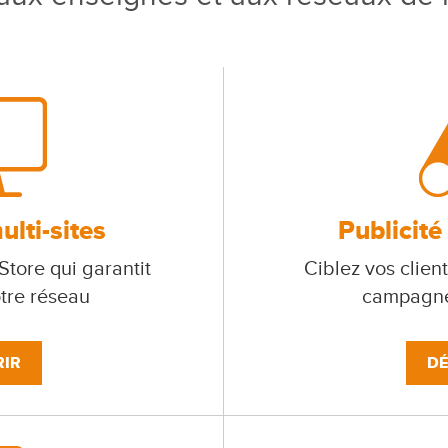
lti-sites
Publicité
tore qui garantit
Ciblez vos client
otre réseau
campagne
IR
DÉ