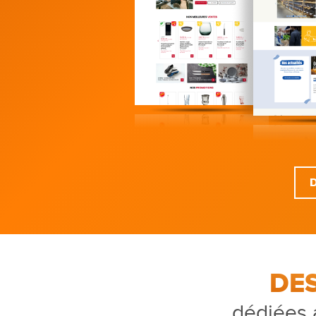
DE
dédiées 