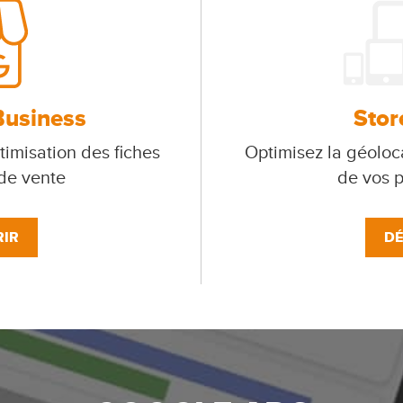
Business
Stor
timisation des fiches
Optimisez la géoloca
 de vente
de vos p
IR
DÉ