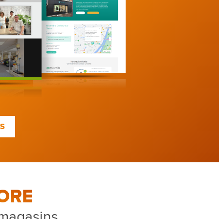
TS
ORE
 magasins