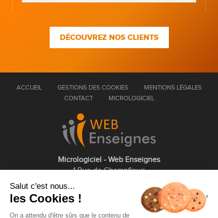
DÉCOUVREZ NOS CLIENTS
ACCUEIL
GESTIONS DES COOKIES
MENTIONS LÉGALES
CONTACT
MICROLOGICIEL
Micrologiciel - Web Enseignes
1 Rue de Champfleuri
77360 Vaires sur Marne
Salut c'est nous...
les Cookies !
01 75 43 63 60
On a attendu d'être sûrs que le contenu de