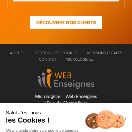
DÉCOUVREZ NOS CLIENTS
ACCUEIL
GESTIONS DES COOKIES
MENTIONS LÉGALES
CONTACT
MICROLOGICIEL
Micrologiciel - Web Enseignes
1 Rue de Champfleuri
77360 Vaires sur Marne
Salut c'est nous...
les Cookies !
01 75 43 63 60
On a attendu d'être sûrs que le contenu de