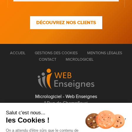
DÉCOUVREZ NOS CLIENTS
ACCUEIL
GESTIONS DES COOKIES
MENTIONS LÉGALES
CONTACT
MICROLOGICIEL
Micrologiciel - Web Enseignes
1 Rue de Champfleuri
77360 Vaires sur Marne
Salut c'est nous...
les Cookies !
01 75 43 63 60
On a attendu d'être sûrs que le contenu de