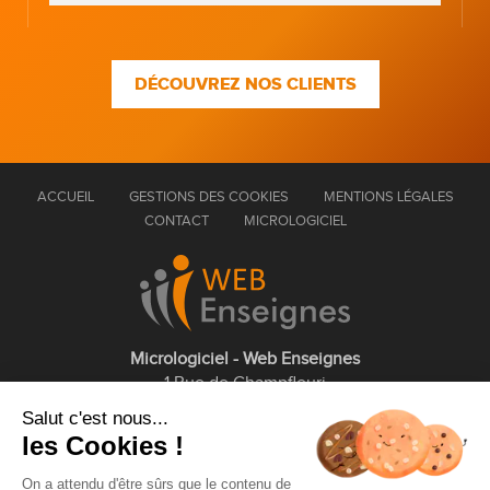
DÉCOUVREZ NOS CLIENTS
ACCUEIL
GESTIONS DES COOKIES
MENTIONS LÉGALES
CONTACT
MICROLOGICIEL
Micrologiciel - Web Enseignes
1 Rue de Champfleuri
77360 Vaires sur Marne
Salut c'est nous...
les Cookies !
01 75 43 63 60
On a attendu d'être sûrs que le contenu de