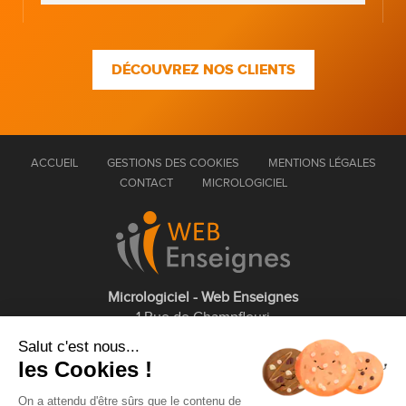
DÉCOUVREZ NOS CLIENTS
ACCUEIL
GESTIONS DES COOKIES
MENTIONS LÉGALES
CONTACT
MICROLOGICIEL
Micrologiciel - Web Enseignes
1 Rue de Champfleuri
77360 Vaires sur Marne
Salut c'est nous...
les Cookies !
01 75 43 63 60
On a attendu d'être sûrs que le contenu de