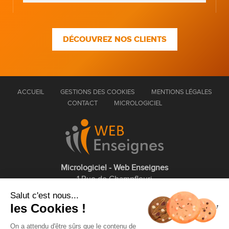
DÉCOUVREZ NOS CLIENTS
ACCUEIL
GESTIONS DES COOKIES
MENTIONS LÉGALES
CONTACT
MICROLOGICIEL
Micrologiciel - Web Enseignes
1 Rue de Champfleuri
77360 Vaires sur Marne
Salut c'est nous...
les Cookies !
01 75 43 63 60
On a attendu d'être sûrs que le contenu de