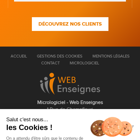
DÉCOUVREZ NOS CLIENTS
ACCUEIL
GESTIONS DES COOKIES
MENTIONS LÉGALES
CONTACT
MICROLOGICIEL
Micrologiciel - Web Enseignes
1 Rue de Champfleuri
77360 Vaires sur Marne
Salut c'est nous...
les Cookies !
01 75 43 63 60
On a attendu d'être sûrs que le contenu de