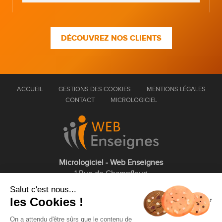
DÉCOUVREZ NOS CLIENTS
ACCUEIL
GESTIONS DES COOKIES
MENTIONS LÉGALES
CONTACT
MICROLOGICIEL
Micrologiciel - Web Enseignes
1 Rue de Champfleuri
77360 Vaires sur Marne
Salut c'est nous...
les Cookies !
01 75 43 63 60
On a attendu d'être sûrs que le contenu de