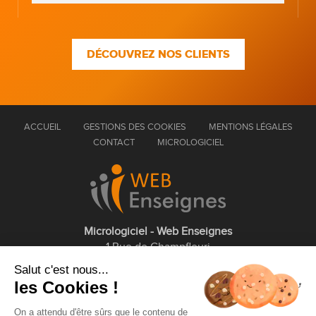
DÉCOUVREZ NOS CLIENTS
ACCUEIL
GESTIONS DES COOKIES
MENTIONS LÉGALES
CONTACT
MICROLOGICIEL
Micrologiciel - Web Enseignes
1 Rue de Champfleuri
77360 Vaires sur Marne
Salut c'est nous...
les Cookies !
01 75 43 63 60
On a attendu d'être sûrs que le contenu de